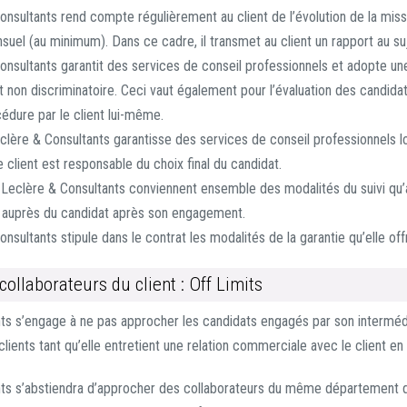
nsultants rend compte régulièrement au client de l’évolution de la missi
suel (au minimum). Dans ce cadre, il transmet au client un rapport au s
onsultants garantit des services de conseil professionnels et adopte un
t non discriminatoire. Ceci vaut également pour l’évaluation des candidat
cédure par le client lui-même.
clère & Consultants garantisse des services de conseil professionnels l
e client est responsable du choix final du candidat.
t Leclère & Consultants conviennent ensemble des modalités du suivi qu
 auprès du candidat après son engagement.
nsultants stipule dans le contrat les modalités de la garantie qu’elle off
collaborateurs du client : Off Limits
ts s’engage à ne pas approcher les candidats engagés par son intermédi
lients tant qu’elle entretient une relation commerciale avec le client en
ts s’abstiendra d’approcher des collaborateurs du même département d’