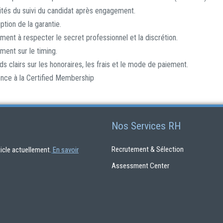
tés du suivi du candidat après engagement.
ption de la garantie.
ent à respecter le secret professionnel et la discrétion.
ment sur le timing.
s clairs sur les honoraires, les frais et le mode de paiement.
nce à la Certified Membership
Nos Services RH
Recrutement & Sélection
rticle actuellement.
En savoir
Assessment Center