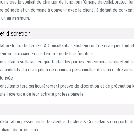
à moins que le souhait de changer de fonction n’émane du collaborateur l
ne période et un domaine à convenir avec le client ; à défaut de conventi
à un an minimum.
 et discrétion
llaborateurs de Leclère & Consultants s’abstiendront de divulguer tout é
 leur connaissance dans l’exercice de leur fonction.
onsultants veillera à ce que toutes les parties concernées respectent la
es candidats. La divulgation de données personnelles dans un cadre autre
utorisée.
onsultants fera particulièrement preuve de discrétion et de précaution 
ns l’exercice de leur activité professionnelle.
llaboration passée entre le client et Leclère & Consultants comporte d
 phase du processus.