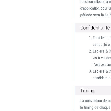
fonction ailleurs, 
d’application pour u
période sera fixée 
Confidentialité
Tous les co
est porté à
Leclère & C
vis-à-vis d
n’est pas a
Leclère & C
candidats da
Timing
La convention de co
le timing de chaque