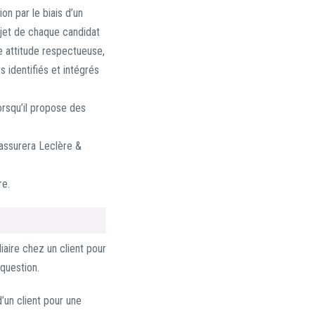
on par le biais d’un
ujet de chaque candidat
e attitude respectueuse,
s identifiés et intégrés
orsqu’il propose des
’assurera Leclère &
re.
aire chez un client pour
 question.
un client pour une