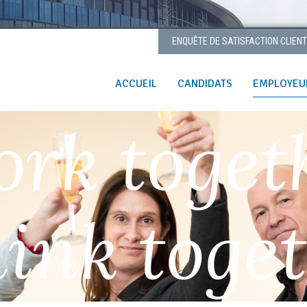
ENQUÊTE DE SATISFACTION CLIEN
ACCUEIL
CANDIDATS
EMPLOYEU
rk toget
ink toge