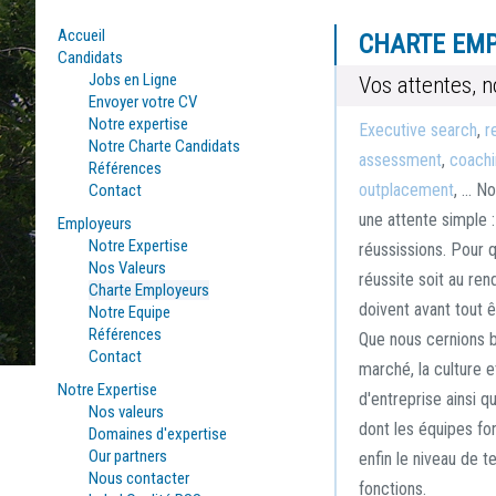
Accueil
CHARTE EM
Candidats
Jobs en Ligne
Vos attentes, 
Envoyer votre CV
Notre expertise
Executive search
,
r
Notre Charte Candidats
assessment
,
coachi
Références
outplacement
, … No
Contact
une attente simple 
Employeurs
Notre Expertise
réussissions. Pour 
Nos Valeurs
réussite soit au ren
Charte Employeurs
doivent avant tout 
Notre Equipe
Références
Que nous cernions b
Contact
marché, la culture e
Notre Expertise
d'entreprise ainsi q
Nos valeurs
dont les équipes fo
Domaines d'expertise
Our partners
enfin le niveau de t
Nous contacter
fonctions.