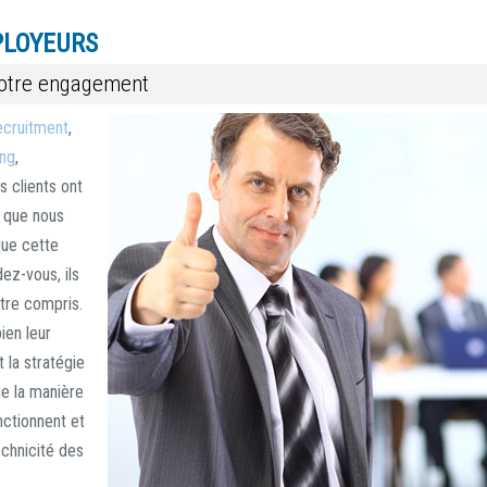
PLOYEURS
notre engagement
ecruitment
,
ng
,
s clients ont
: que nous
que cette
dez-vous, ils
être compris.
ien leur
t la stratégie
ue la manière
nctionnent et
echnicité des