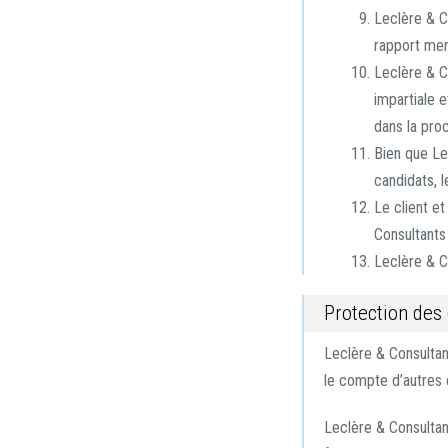
Leclère & Co
rapport men
Leclère & C
impartiale e
dans la pro
Bien que Le
candidats, l
Le client e
Consultants
Leclère & Co
Protection des 
Leclère & Consultan
le compte d’autres c
Leclère & Consultan