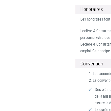
Honoraires
Les honoraires font 
Leclère & Consultan
personne autre que l
Leclère & Consultan
emploi. Ce principe
Convention
Les accords
La conventi
Des élémen
de la miss
assure la d
La durée e