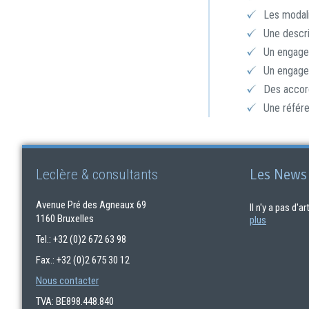
Les modali
Une descri
Un engagem
Un engage
Des accord
Une référe
Les News
Leclère & consultants
Avenue Pré des Agneaux 69
Il n'y a pas d'a
1160 Bruxelles
plus
Tel.: +32 (0)2 672 63 98
Fax.: +32 (0)2 675 30 12
Nous contacter
TVA: BE898.448.840