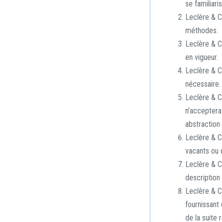
se familiari
Leclère & Co
méthodes.
Leclère & C
en vigueur.
Leclère & C
nécessaire. 
Leclère & Co
n’acceptera
abstraction 
Leclère & C
vacants ou 
Leclère & C
description 
Leclère & C
fournissant 
de la suite 