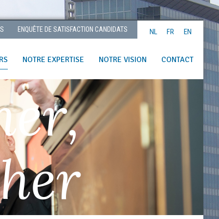
TS
ENQUÊTE DE SATISFACTION CANDIDATS
NL
FR
EN
RS
NOTRE EXPERTISE
NOTRE VISION
CONTACT
her,
ther