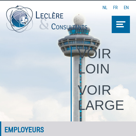
NL
FR
EN
VOIR
LOIN
VOIR
LARGE
VOIR
EMPLOYEURS