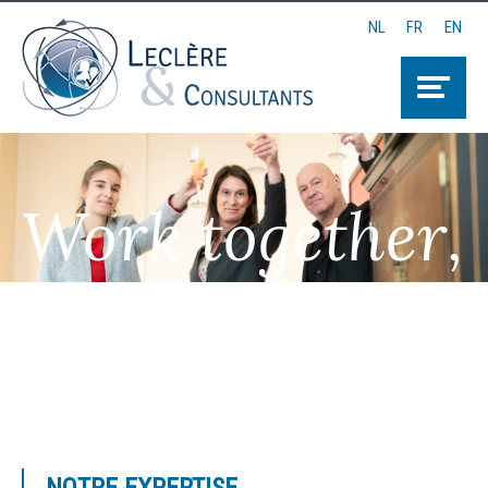
NL
FR
EN
Work together,
Think together