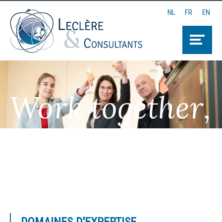
NL
FR
EN
Work together,
Think together