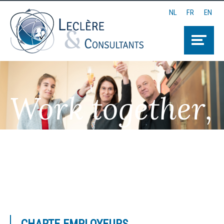
NL
FR
EN
Work together,
Think together