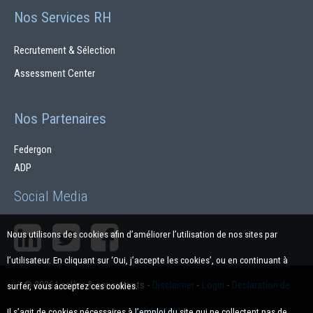
Nos Services RH
Recrutement & Sélection
Assessment Center
Nos Partenaires
Federgon
ADP
Social Media
Nous utilisons des cookies afin d’améliorer l’utilisation de nos sites par
l’utilisateur. En cliquant sur ‘Oui, j’accepte les cookies’, ou en continuant à
© 2026 Leclère & consultants
-
Disclaimer
-
Login
-
Declaration de
surfer, vous acceptez ces cookies.
confidentialite
Il s’agit de cookies nécessaires à l’emploi du site qui ne collectent pas de