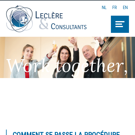
NL
FR
EN
Work together,
Think together