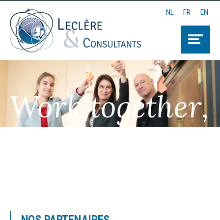
NL
FR
EN
Work together,
Think together