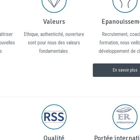
Valeurs
Epanouissem
îtriser
Ethique, authenticité, ouverture
Recrutement, coach
nouvelles
sont pour nous des valeurs
formation, nous veill
e.
fondamentales.
développement de c
En savoir plus
e
Qualité
Portée internat