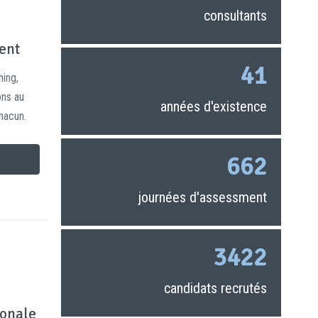
consultants
ent
44
ing,
ons au
années d'existence
hacun.
704
journées d'assessment
3642
candidats recrutés
ionale