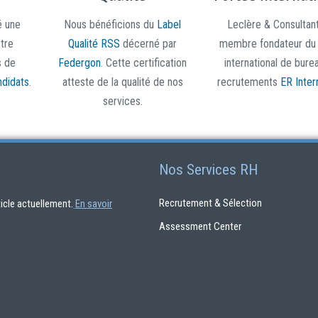
é une
Nous bénéficions du
Label
Leclère & Consultan
otre
Qualité RSS
décerné par
membre fondateur du
s de
Federgon
. Cette certification
international de bure
ndidats
.
atteste de la qualité de nos
recrutements
ER Inter
services.
Nos Services RH
Recrutement & Sélection
rticle actuellement.
En savoir
Assessment Center