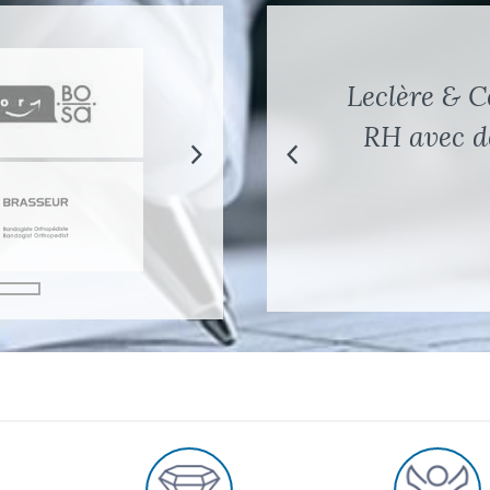
Leclère & C
Nous avon
pour le sour
RH avec de
c