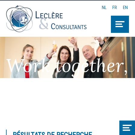
NL
FR
EN
Work together,
Think together