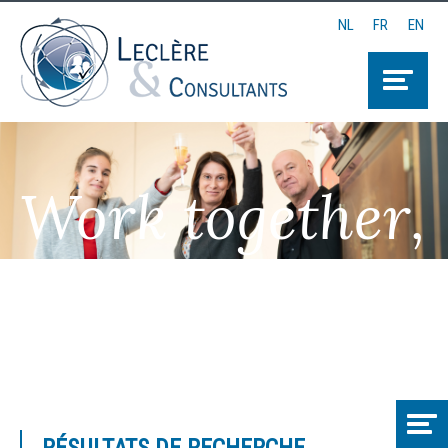
NL
FR
EN
Work together,
Think together