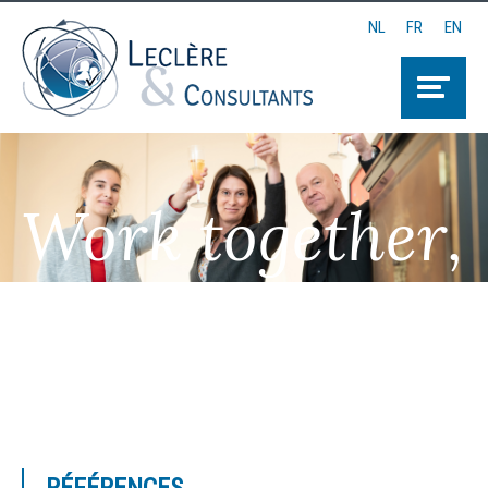
NL
FR
EN
Work together,
Think together